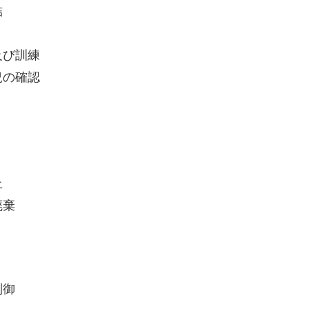
結
及び訓練
況の確認
止
廃棄
制御